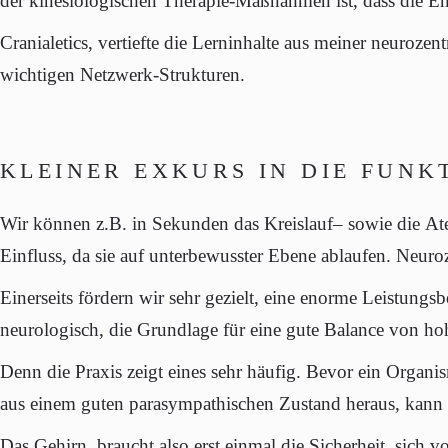
der kinesiologischen Therapie-Maßnahmen ist, dass die
En
Cranialetics
, vertiefte die Lerninhalte aus meiner neurozen
wichtigen
Netzwerk-Strukturen
.
KLEINER EXKURS IN DIE FUN
Wir können z.B. in Sekunden das
Kreislauf
– sowie die
At
Einfluss, da sie auf
unterbewusster
Ebene ablaufen. Neuroze
Einerseits fördern wir sehr gezielt, eine enorme
Leistungsbe
neurologisch, die Grundlage für eine gute
Balance
von
ho
Denn die Praxis zeigt eines sehr häufig. Bevor ein Organis
aus einem guten parasympathischen Zustand heraus, kann 
Das Gehirn,
braucht
also erst einmal die
Sicherheit
, sich v