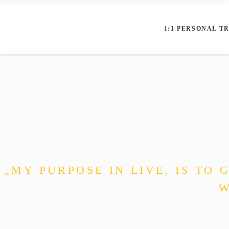
1:1 PERSONAL T
„MY PURPOSE IN LIVE, IS TO
W