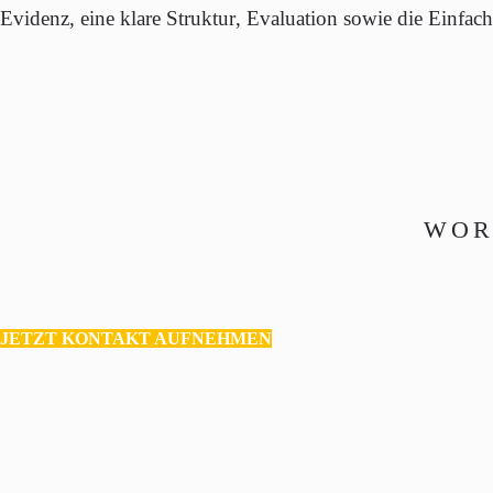
Evidenz
, eine klare
Struktur
,
Evaluation
sowie die
Einfach
WOR
JETZT KONTAKT AUFNEHMEN