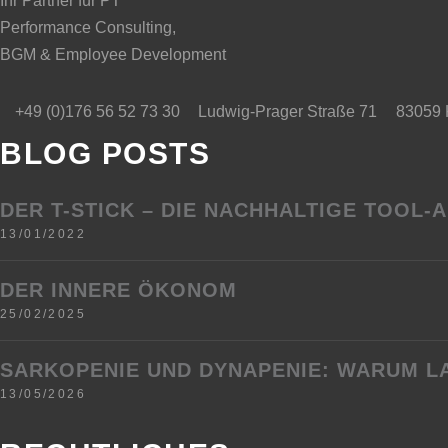
Ihr Partner für PT
Performance Consulting,
BGM & Employee Development
+49 (0)176 56 52 73 30
83059 
Ludwig-Prager Straße 71
BLOG POSTS
DER T-STICK – DIE NACHHALTIGE TOOL-
13/01/2022
DER INNERE ÖKONOM
25/02/2025
SARKOPENIE UND DYNAPENIE: WARUM LA
13/05/2026