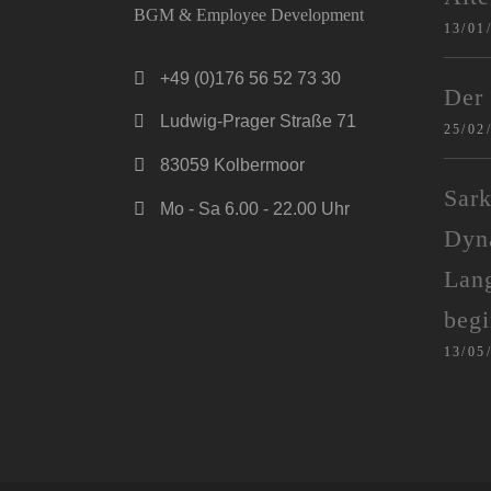
BGM & Employee Development
13/01
+49 (0)176 56 52 73 30
Der
Ludwig-Prager Straße 71
25/02
83059 Kolbermoor
Sar
Mo - Sa 6.00 - 22.00 Uhr
Dyn
Lang
begi
13/05