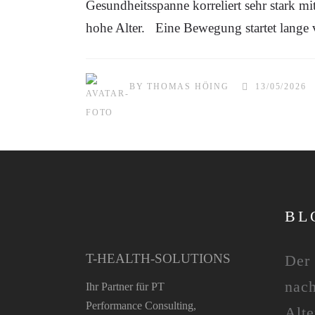
Gesundheitsspanne korreliert sehr stark 
hohe Alter. Eine Bewegung startet lange
BY
THOMAS HÖING
13/05/2026
BL
T-HEALTH-SOLUTIONS
Der 
nach
Ihr Partner für PT
Performance Consulting,
Alte