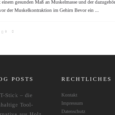
mit einem gesunden Maß an Muskelmasse und der dazugehörig
 vor der Muskelkontraktion im Gehirn Bevor ein
0
OG POSTS
RECHTLICHES
T-Stick – die
Kontakt
Impressum
haltige Tool-
Datenschutz
rnative aus Holz